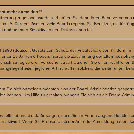
nicht mehr anmelden?!
gistrierung zugesandt wurde und prüfen Sie dann Ihren Benutzernamen u
 hat. Außerdem löschen viele Boards regelmäßig Benutzer, die für län
ut und nehmen Sie aktiv an den Diskussionen teil!
 1998 (deutsch: Gesetz zum Schutz der Privatsphäre von Kindern im Int
n unter 13 Jahren erheben, hierzu die Zustimmung der Eltern beziehu
Sie sich zu registrieren versuchen, zutrifft, ziehen Sie einen rechtlich
sangelegenheiten jeglicher Art ist; außer solchen, die weiter unten be
dem Sie sich anmelden möchten, von der Board-Administration gesperr
en können. Um Hilfe zu erhalten, wenden Sie sich an die Board-Admini
erstellt hat und die dafür sorgen, dass Sie im Forum angemeldet bleib
tion aktiviert. Wenn Sie Probleme bei der An- oder Abmeldung haben, k