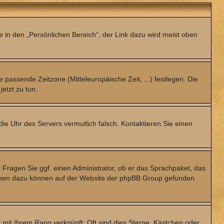
e in den „Persönlichen Bereich“; der Link dazu wird meist oben
e passende Zeitzone (Mitteleuropäische Zeit, ...) festlegen. Die
jetzt zu tun.
 die Uhr des Servers vermutlich falsch. Kontaktieren Sie einen
. Fragen Sie ggf. einen Administrator, ob er das Sprachpaket, das
ationen dazu können auf der Website der phpBB Group gefunden
 mit Ihrem Rang verknüpft: Oft sind dies Sterne, Kästchen oder