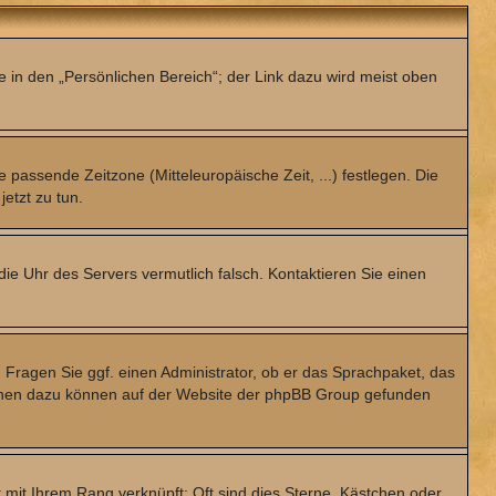
e in den „Persönlichen Bereich“; der Link dazu wird meist oben
e passende Zeitzone (Mitteleuropäische Zeit, ...) festlegen. Die
jetzt zu tun.
 die Uhr des Servers vermutlich falsch. Kontaktieren Sie einen
. Fragen Sie ggf. einen Administrator, ob er das Sprachpaket, das
ationen dazu können auf der Website der phpBB Group gefunden
 mit Ihrem Rang verknüpft: Oft sind dies Sterne, Kästchen oder