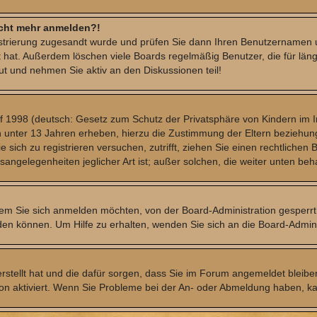
nicht mehr anmelden?!
gistrierung zugesandt wurde und prüfen Sie dann Ihren Benutzernamen u
 hat. Außerdem löschen viele Boards regelmäßig Benutzer, die für län
ut und nehmen Sie aktiv an den Diskussionen teil!
 1998 (deutsch: Gesetz zum Schutz der Privatsphäre von Kindern im Int
n unter 13 Jahren erheben, hierzu die Zustimmung der Eltern beziehu
Sie sich zu registrieren versuchen, zutrifft, ziehen Sie einen rechtlich
sangelegenheiten jeglicher Art ist; außer solchen, die weiter unten be
dem Sie sich anmelden möchten, von der Board-Administration gesperr
en können. Um Hilfe zu erhalten, wenden Sie sich an die Board-Admini
erstellt hat und die dafür sorgen, dass Sie im Forum angemeldet bleib
tion aktiviert. Wenn Sie Probleme bei der An- oder Abmeldung haben, k