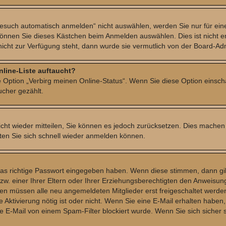
such automatisch anmelden“ nicht auswählen, werden Sie nur für eine
können Sie dieses Kästchen beim Anmelden auswählen. Dies ist nicht e
nicht zur Verfügung steht, dann wurde sie vermutlich von der Board-Adm
nline-Liste auftaucht?
ne Option „Verbirg meinen Online-Status“. Wenn Sie diese Option einsc
ucher gezählt.
nicht wieder mitteilen, Sie können es jedoch zurücksetzen. Dies machen
ten Sie sich schnell wieder anmelden können.
das richtige Passwort eingegeben haben. Wenn diese stimmen, dann gi
. einer Ihrer Eltern oder Ihrer Erziehungsberechtigten den Anweisungen
oren müssen alle neu angemeldeten Mitglieder erst freigeschaltet werd
ine Aktivierung nötig ist oder nicht. Wenn Sie eine E-Mail erhalten hab
e E-Mail von einem Spam-Filter blockiert wurde. Wenn Sie sich sicher