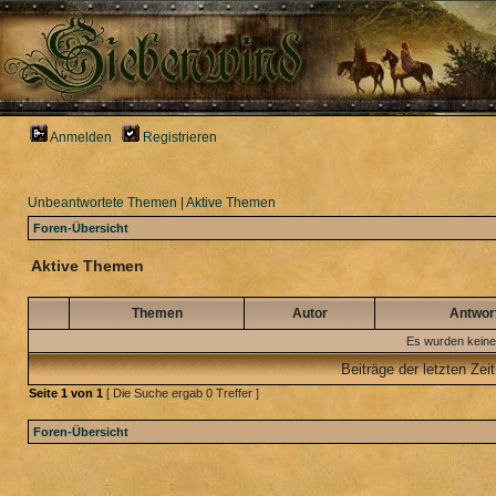
Anmelden
Registrieren
Unbeantwortete Themen
|
Aktive Themen
Foren-Übersicht
Aktive Themen
Themen
Autor
Antwor
Es wurden keine
Beiträge der letzten Zei
Seite
1
von
1
[ Die Suche ergab 0 Treffer ]
Foren-Übersicht