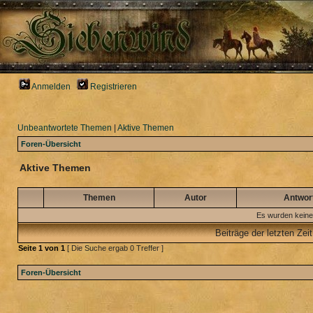
Anmelden
Registrieren
Unbeantwortete Themen
|
Aktive Themen
Foren-Übersicht
Aktive Themen
Themen
Autor
Antwor
Es wurden keine
Beiträge der letzten Zei
Seite
1
von
1
[ Die Suche ergab 0 Treffer ]
Foren-Übersicht