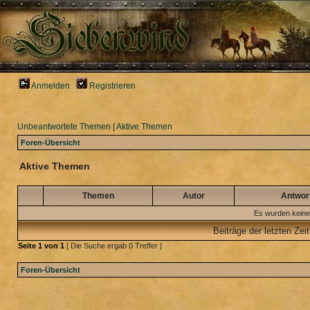
Anmelden
Registrieren
Unbeantwortete Themen
|
Aktive Themen
Foren-Übersicht
Aktive Themen
Themen
Autor
Antwor
Es wurden keine
Beiträge der letzten Zei
Seite
1
von
1
[ Die Suche ergab 0 Treffer ]
Foren-Übersicht