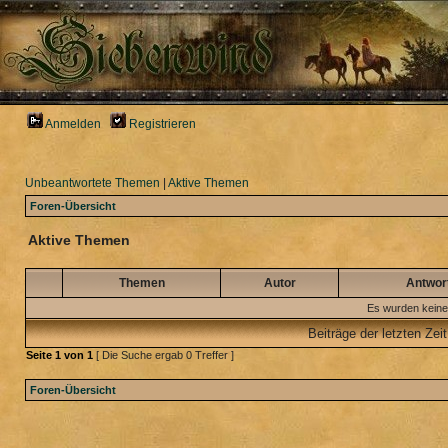
Anmelden
Registrieren
Unbeantwortete Themen
|
Aktive Themen
Foren-Übersicht
Aktive Themen
Themen
Autor
Antwor
Es wurden keine
Beiträge der letzten Zei
Seite
1
von
1
[ Die Suche ergab 0 Treffer ]
Foren-Übersicht