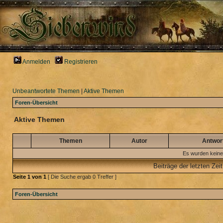
Anmelden
Registrieren
Unbeantwortete Themen
|
Aktive Themen
Foren-Übersicht
Aktive Themen
Themen
Autor
Antwor
Es wurden keine
Beiträge der letzten Zei
Seite
1
von
1
[ Die Suche ergab 0 Treffer ]
Foren-Übersicht