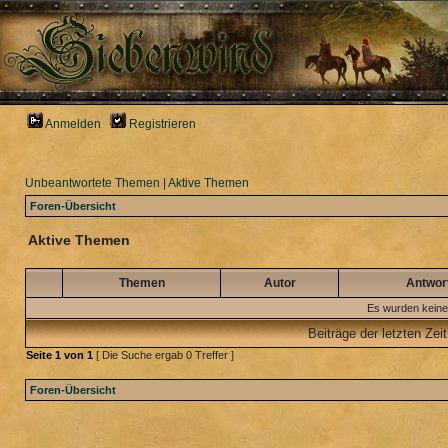
Anmelden
Registrieren
Unbeantwortete Themen
|
Aktive Themen
Foren-Übersicht
Aktive Themen
Themen
Autor
Antwor
Es wurden keine
Beiträge der letzten Zei
Seite
1
von
1
[ Die Suche ergab 0 Treffer ]
Foren-Übersicht