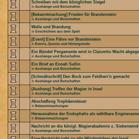
Schreiben mit dem königlichen Siegel
in
Aushänge und Botschaften
[Bekanntmachung] Frieden für Brandenstein
in
Aushänge und Botschaften
Welle und Brandung
in
Geschichten aus dem Spiel
[Event] Eine Fähre vor Brandenstein
in
Events, Quests und Hintergründe
Ein Bündel Pergamente wird in Claiomhs Wacht abgeg
in
Aushänge und Botschaften
Ein Brief an Enoah Sullin
in
Aushänge und Botschaften
[Schmähschrift] Den Bock zum Feldherr'n gemacht
in
Aushänge und Botschaften
(Aushang) Treffen der Magier in Insel
in
Aushänge und Botschaften
Abschaffung Trophäensteuer
in
Bekanntmachungen
Herausnahme der Endophalis als wählbare Enginerasse
in
Bekanntmachungen
Nachricht an die königl. Magierakademie z. Siebenwind
in
Aushänge und Botschaften
Eine Nachricht geht an alle Würdenträger der Insel