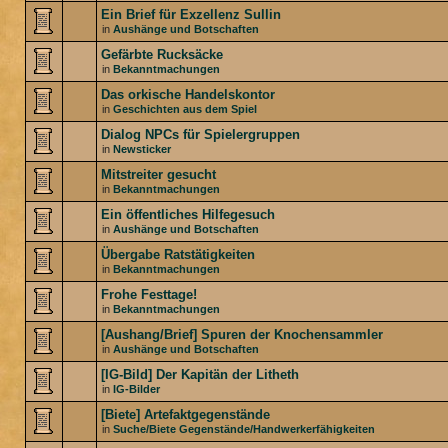
Ein Brief für Exzellenz Sullin
in
Aushänge und Botschaften
Gefärbte Rucksäcke
in
Bekanntmachungen
Das orkische Handelskontor
in
Geschichten aus dem Spiel
Dialog NPCs für Spielergruppen
in
Newsticker
Mitstreiter gesucht
in
Bekanntmachungen
Ein öffentliches Hilfegesuch
in
Aushänge und Botschaften
Übergabe Ratstätigkeiten
in
Bekanntmachungen
Frohe Festtage!
in
Bekanntmachungen
[Aushang/Brief] Spuren der Knochensammler
in
Aushänge und Botschaften
[IG-Bild] Der Kapitän der Litheth
in
IG-Bilder
[Biete] Artefaktgegenstände
in
Suche/Biete Gegenstände/Handwerkerfähigkeiten