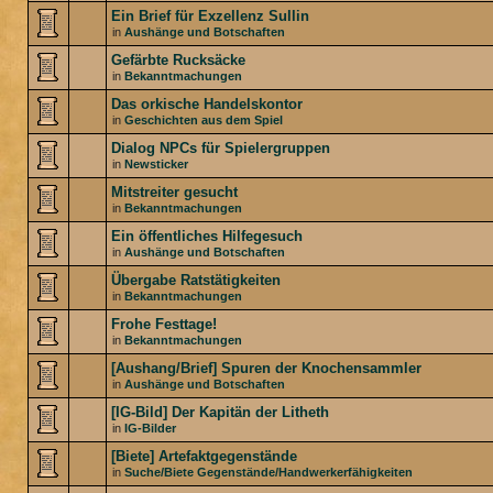
Ein Brief für Exzellenz Sullin
in
Aushänge und Botschaften
Gefärbte Rucksäcke
in
Bekanntmachungen
Das orkische Handelskontor
in
Geschichten aus dem Spiel
Dialog NPCs für Spielergruppen
in
Newsticker
Mitstreiter gesucht
in
Bekanntmachungen
Ein öffentliches Hilfegesuch
in
Aushänge und Botschaften
Übergabe Ratstätigkeiten
in
Bekanntmachungen
Frohe Festtage!
in
Bekanntmachungen
[Aushang/Brief] Spuren der Knochensammler
in
Aushänge und Botschaften
[IG-Bild] Der Kapitän der Litheth
in
IG-Bilder
[Biete] Artefaktgegenstände
in
Suche/Biete Gegenstände/Handwerkerfähigkeiten