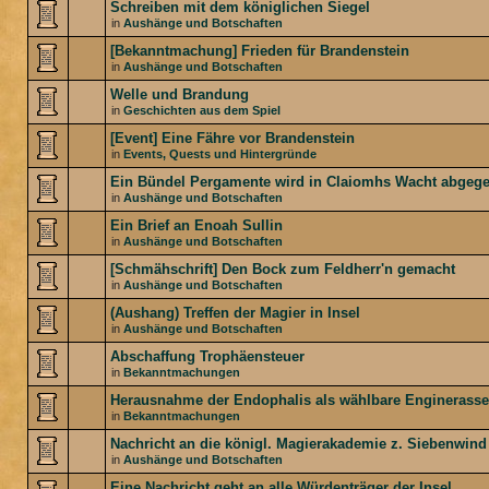
Schreiben mit dem königlichen Siegel
in
Aushänge und Botschaften
[Bekanntmachung] Frieden für Brandenstein
in
Aushänge und Botschaften
Welle und Brandung
in
Geschichten aus dem Spiel
[Event] Eine Fähre vor Brandenstein
in
Events, Quests und Hintergründe
Ein Bündel Pergamente wird in Claiomhs Wacht abgeg
in
Aushänge und Botschaften
Ein Brief an Enoah Sullin
in
Aushänge und Botschaften
[Schmähschrift] Den Bock zum Feldherr'n gemacht
in
Aushänge und Botschaften
(Aushang) Treffen der Magier in Insel
in
Aushänge und Botschaften
Abschaffung Trophäensteuer
in
Bekanntmachungen
Herausnahme der Endophalis als wählbare Enginerasse
in
Bekanntmachungen
Nachricht an die königl. Magierakademie z. Siebenwind
in
Aushänge und Botschaften
Eine Nachricht geht an alle Würdenträger der Insel