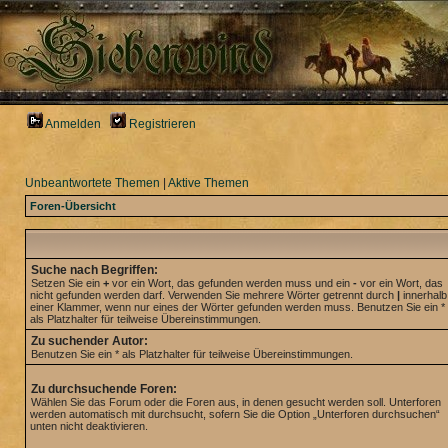
Anmelden
Registrieren
Unbeantwortete Themen
|
Aktive Themen
Foren-Übersicht
Suche nach Begriffen:
Setzen Sie ein
+
vor ein Wort, das gefunden werden muss und ein
-
vor ein Wort, das
nicht gefunden werden darf. Verwenden Sie mehrere Wörter getrennt durch
|
innerhalb
einer Klammer, wenn nur eines der Wörter gefunden werden muss. Benutzen Sie ein *
als Platzhalter für teilweise Übereinstimmungen.
Zu suchender Autor:
Benutzen Sie ein * als Platzhalter für teilweise Übereinstimmungen.
Zu durchsuchende Foren:
Wählen Sie das Forum oder die Foren aus, in denen gesucht werden soll. Unterforen
werden automatisch mit durchsucht, sofern Sie die Option „Unterforen durchsuchen“
unten nicht deaktivieren.