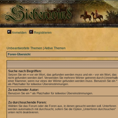
Anmelden
Registrieren
Unbeantwortete Themen
|
Aktive Themen
Foren-Übersicht
Suche nach Begriffen:
Setzen Sie ein
+
vor ein Wort, das gefunden werden muss und ein
-
vor ein Wort, das
nicht gefunden werden darf. Verwenden Sie mehrere Wörter getrennt durch
|
innerhalb
einer Klammer, wenn nur eines der Wörter gefunden werden muss. Benutzen Sie ein *
als Platzhalter für teilweise Übereinstimmungen.
Zu suchender Autor:
Benutzen Sie ein * als Platzhalter für teilweise Übereinstimmungen.
Zu durchsuchende Foren:
Wählen Sie das Forum oder die Foren aus, in denen gesucht werden soll. Unterforen
werden automatisch mit durchsucht, sofern Sie die Option „Unterforen durchsuchen“
unten nicht deaktivieren.