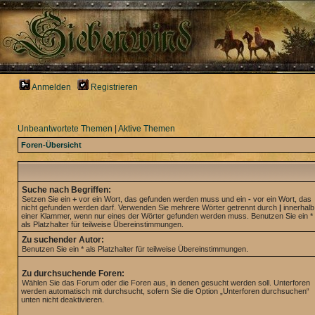
Anmelden
Registrieren
Unbeantwortete Themen
|
Aktive Themen
Foren-Übersicht
Suche nach Begriffen:
Setzen Sie ein
+
vor ein Wort, das gefunden werden muss und ein
-
vor ein Wort, das
nicht gefunden werden darf. Verwenden Sie mehrere Wörter getrennt durch
|
innerhalb
einer Klammer, wenn nur eines der Wörter gefunden werden muss. Benutzen Sie ein *
als Platzhalter für teilweise Übereinstimmungen.
Zu suchender Autor:
Benutzen Sie ein * als Platzhalter für teilweise Übereinstimmungen.
Zu durchsuchende Foren:
Wählen Sie das Forum oder die Foren aus, in denen gesucht werden soll. Unterforen
werden automatisch mit durchsucht, sofern Sie die Option „Unterforen durchsuchen“
unten nicht deaktivieren.