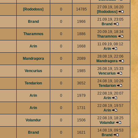
27.09.19, 16:20
[Rododoss]
0
14785
[Rododoss]
21.09.19, 23:05
Brand
0
1966
Brand
20.09.19, 18:34
Tharamnos
0
1886
Tharamnos
11.09.19, 08:12
Arin
0
1668
Arin
28.08.19, 22:06
Mandragora
0
2089
Mandragora
26.08.19, 15:33
Vencurius
0
1985
Vencurius
24.08.19, 10:26
Tendarion
0
3652
Tendarion
22.08.19, 20:07
Arin
0
1979
Arin
22.08.19, 19:57
Arin
0
1731
Arin
22.08.19, 18:25
Volandur
0
1506
Volandur
14.08.19, 09:53
Brand
0
1621
Brand