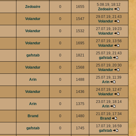
5.08.19, 18:12
Zedoaire
0
1655
Zedoaire
29.07.19, 21:43
Volandur
0
1547
Volandur
27.07.19, 19:23
Volandur
0
1532
Volandur
27.07.19, 13:56
Volandur
0
1695
Volandur
25.07.19, 21:43
gafstab
0
1821
gafstab
25.07.19, 20:30
Volandur
0
1568
Volandur
25.07.19, 11:39
Arin
0
1488
Arin
24.07.19, 12:47
Volandur
0
1436
Volandur
23.07.19, 18:14
Arin
0
1375
Arin
21.07.19, 17:34
Brand
0
1480
Brand
17.07.19, 16:59
gafstab
0
1745
gafstab