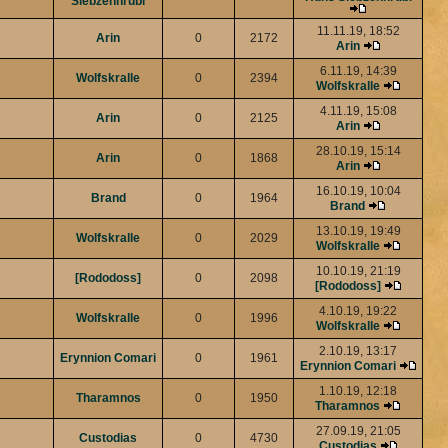
Siebzehnrübl
11.11.19, 18:52
Arin
0
2172
Arin
6.11.19, 14:39
Wolfskralle
0
2394
Wolfskralle
4.11.19, 15:08
Arin
0
2125
Arin
28.10.19, 15:14
Arin
0
1868
Arin
16.10.19, 10:04
Brand
0
1964
Brand
13.10.19, 19:49
Wolfskralle
0
2029
Wolfskralle
10.10.19, 21:19
[Rododoss]
0
2098
[Rododoss]
4.10.19, 19:22
Wolfskralle
0
1996
Wolfskralle
2.10.19, 13:17
Erynnion Comari
0
1961
Erynnion Comari
1.10.19, 12:18
Tharamnos
0
1950
Tharamnos
27.09.19, 21:05
Custodias
0
4730
Custodias