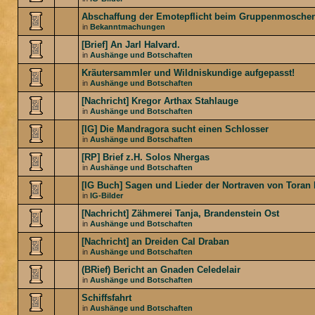
Abschaffung der Emotepflicht beim Gruppenmosche
in
Bekanntmachungen
[Brief] An Jarl Halvard.
in
Aushänge und Botschaften
Kräutersammler und Wildniskundige aufgepasst!
in
Aushänge und Botschaften
[Nachricht] Kregor Arthax Stahlauge
in
Aushänge und Botschaften
[IG] Die Mandragora sucht einen Schlosser
in
Aushänge und Botschaften
[RP] Brief z.H. Solos Nhergas
in
Aushänge und Botschaften
[IG Buch] Sagen und Lieder der Nortraven von Toran
in
IG-Bilder
[Nachricht] Zähmerei Tanja, Brandenstein Ost
in
Aushänge und Botschaften
[Nachricht] an Dreiden Cal Draban
in
Aushänge und Botschaften
(BRief) Bericht an Gnaden Celedelair
in
Aushänge und Botschaften
Schiffsfahrt
in
Aushänge und Botschaften