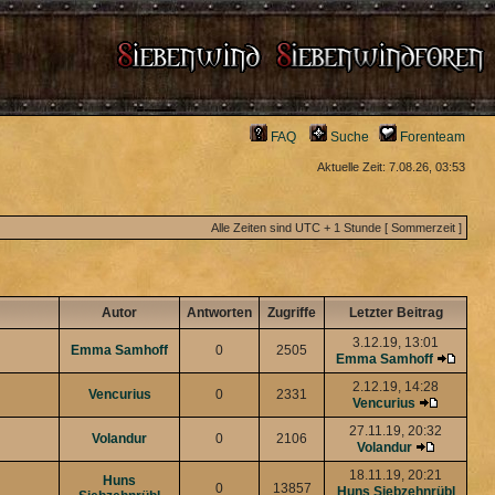
FAQ
Suche
Forenteam
Aktuelle Zeit: 7.08.26, 03:53
Alle Zeiten sind UTC + 1 Stunde [ Sommerzeit ]
Autor
Antworten
Zugriffe
Letzter Beitrag
3.12.19, 13:01
Emma Samhoff
0
2505
Emma Samhoff
2.12.19, 14:28
Vencurius
0
2331
Vencurius
27.11.19, 20:32
Volandur
0
2106
Volandur
18.11.19, 20:21
Huns
0
13857
Huns Siebzehnrübl