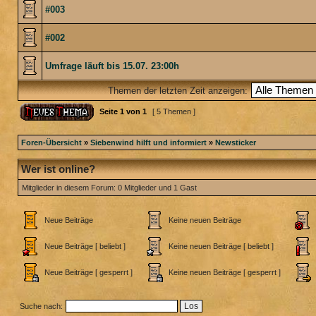
#003
#002
Umfrage läuft bis 15.07. 23:00h
Themen der letzten Zeit anzeigen:
Seite
1
von
1
[ 5 Themen ]
Foren-Übersicht
»
Siebenwind hilft und informiert
»
Newsticker
Wer ist online?
Mitglieder in diesem Forum: 0 Mitglieder und 1 Gast
Neue Beiträge
Keine neuen Beiträge
Neue Beiträge [ beliebt ]
Keine neuen Beiträge [ beliebt ]
Neue Beiträge [ gesperrt ]
Keine neuen Beiträge [ gesperrt ]
Suche nach: