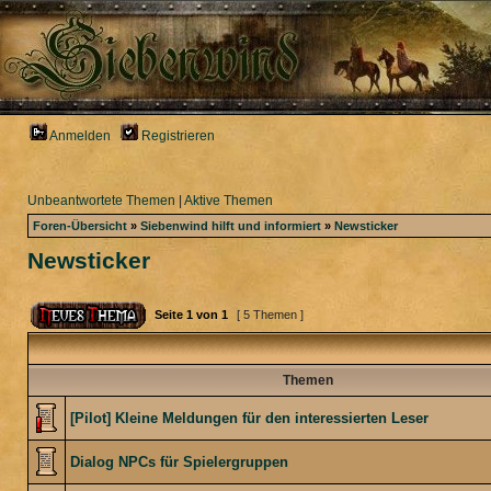
Anmelden
Registrieren
Unbeantwortete Themen
|
Aktive Themen
Foren-Übersicht
»
Siebenwind hilft und informiert
»
Newsticker
Newsticker
Seite
1
von
1
[ 5 Themen ]
Themen
[Pilot] Kleine Meldungen für den interessierten Leser
Dialog NPCs für Spielergruppen