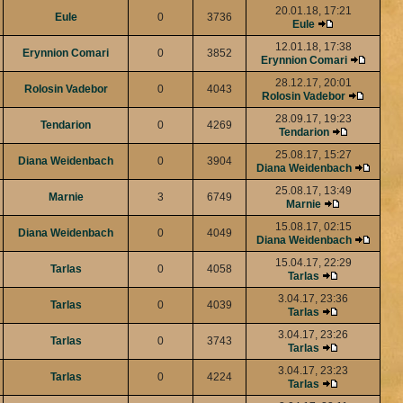
20.01.18, 17:21
Eule
0
3736
Eule
12.01.18, 17:38
Erynnion Comari
0
3852
Erynnion Comari
28.12.17, 20:01
Rolosin Vadebor
0
4043
Rolosin Vadebor
28.09.17, 19:23
Tendarion
0
4269
Tendarion
25.08.17, 15:27
Diana Weidenbach
0
3904
Diana Weidenbach
25.08.17, 13:49
Marnie
3
6749
Marnie
15.08.17, 02:15
Diana Weidenbach
0
4049
Diana Weidenbach
15.04.17, 22:29
Tarlas
0
4058
Tarlas
3.04.17, 23:36
Tarlas
0
4039
Tarlas
3.04.17, 23:26
Tarlas
0
3743
Tarlas
3.04.17, 23:23
Tarlas
0
4224
Tarlas