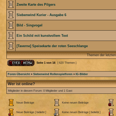
Zweite Karte des Pilgers
Siebenwind Kurier - Ausgabe 6
Bild - Singvogel
Ein Schild mit kunstvollem Text
[Taverne] Speisekarte der roten Seeschlange
Themen der letzten
Seite
1
von
16
[ 620 Themen ]
Foren-Übersicht
»
Siebenwind Rollenspielforen
»
IG-Bilder
Wer ist online?
Mitglieder in diesem Forum: 0 Mitglieder und 1 Gast
Neue Beiträge
Keine neuen Beiträge
Neue Beiträge [ beliebt ]
Keine neuen Beiträge [ beliebt ]