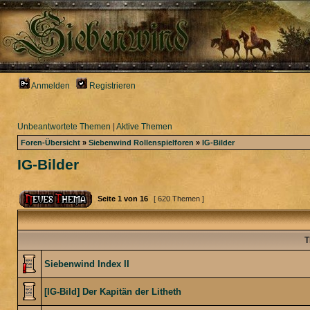
Anmelden
Registrieren
Unbeantwortete Themen
|
Aktive Themen
Foren-Übersicht
»
Siebenwind Rollenspielforen
»
IG-Bilder
IG-Bilder
Seite
1
von
16
[ 620 Themen ]
T
Siebenwind Index II
[IG-Bild] Der Kapitän der Litheth