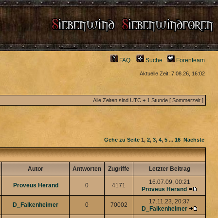
FAQ
Suche
Forenteam
Aktuelle Zeit: 7.08.26, 16:02
Alle Zeiten sind UTC + 1 Stunde [ Sommerzeit ]
Gehe zu Seite
1
,
2
,
3
,
4
,
5
...
16
Nächste
Autor
Antworten
Zugriffe
Letzter Beitrag
16.07.09, 00:21
Proveus Herand
0
4171
Proveus Herand
17.11.23, 20:37
D_Falkenheimer
0
70002
D_Falkenheimer