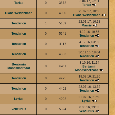
3.04.17, 23:11
Tarlas
0
3872
Tarlas
25.02.17, 18:05
Diana Weidenbach
0
4000
Diana Weidenbach
22.01.17, 16:13
Tendarion
1
5159
Marnie
4.12.16, 19:55
Tendarion
0
5641
Tendarion
4.12.16, 03:02
Tendarion
0
4117
Tendarion
30.11.16, 18:04
Tendarion
0
4353
Tendarion
3.10.16, 11:14
Benjamin
0
6411
Benjamin
Mondsilberhaar
Mondsilberhaar
18.09.16, 21:36
Tendarion
0
4975
Tendarion
22.07.16, 13:32
Tendarion
0
4452
Tendarion
21.07.16, 21:50
Lyrius
0
4092
Lyrius
6.06.16, 23:33
Vencurius
0
5324
Vencurius