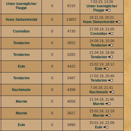
7.03.23, 13:26
Unter koeniglicher
0
6215
Unter koeniglicher
Flagge
Flagge
18.11.19, 20:21
Huns Siebzehnrübl
0
13857
Huns Siebzehnrübl
27.09.19, 21:05
Custodias
0
4730
Custodias
24.08.19, 10:26
Tendarion
0
3652
Tendarion
21.04.19, 18:36
Tendarion
0
3265
Tendarion
23.02.19, 18:12
Eule
0
4422
Eule
17.02.19, 20:40
Tendarion
0
3487
Tendarion
7.06.18, 21:41
Nachtmahr
0
4398
Nachtmahr
21.04.18, 11:46
Marnie
0
4058
Marnie
15.02.18, 12:18
Marnie
0
3927
Marnie
25.01.18, 22:09
Eule
0
3990
Eule