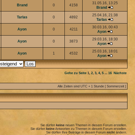
31.05.16, 13:25
Brand
0
4158
Brand
25.04.16, 21:38
Tarlas
0
4892
Tarlas
30.03.16, 00:43
Ayon
0
4211
Ayon
29.03.16, 18:30
Ayon
0
3873
Ayon
25.03.16, 18:01
Ayon
1
4532
Ayon
Gehe zu Seite
1
,
2
,
3
,
4
,
5
...
16
Nächste
Alle Zeiten sind UTC + 1 Stunde [ Sommerzeit ]
Sie dürfen
keine
neuen Themen in diesem Forum erstellen.
Sie dürfen
keine
Antworten zu Themen in diesem Forum erstellen.
Sie dürfen Ihre Beiträge in diesem Forum
nicht
ändern.