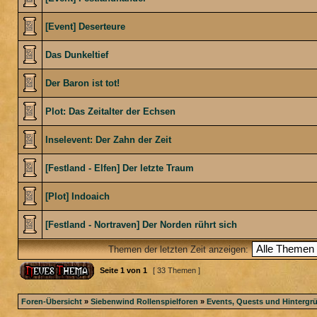
[Event] Deserteure
Das Dunkeltief
Der Baron ist tot!
Plot: Das Zeitalter der Echsen
Inselevent: Der Zahn der Zeit
[Festland - Elfen] Der letzte Traum
[Plot] Indoaich
[Festland - Nortraven] Der Norden rührt sich
Themen der letzten Zeit anzeigen:
Seite
1
von
1
[ 33 Themen ]
Foren-Übersicht
»
Siebenwind Rollenspielforen
»
Events, Quests und Hintergr