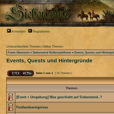
Anmelden
Registrieren
Unbeantwortete Themen
|
Aktive Themen
Foren-Übersicht
»
Siebenwind Rollenspielforen
»
Events, Quests und Hintergr
Events, Quests und Hintergründe
Seite
1
von
1
[ 33 Themen ]
Themen
[Event + Umgebung] Was geschieht auf Siebenwind..?
Festlandsereignisse