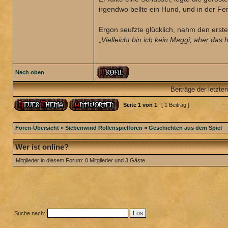
irgendwo bellte ein Hund, und in der Fe
Ergon seufzte glücklich, nahm den erste
„
Vielleicht bin ich kein Maggi, aber das 
Nach oben
Beiträge der letzte
Seite
1
von
1
[ 1 Beitrag ]
Foren-Übersicht
»
Siebenwind Rollenspielforen
»
Geschichten aus dem Spiel
Wer ist online?
Mitglieder in diesem Forum: 0 Mitglieder und 3 Gäste
Suche nach: