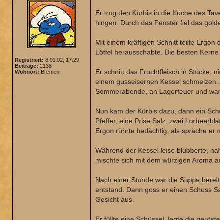
Er trug den Kürbis in die Küche des Ta
hingen. Durch das Fenster fiel das gold
Mit einem kräftigen Schnitt teilte Ergon 
Löffel herausschabte. Die besten Kerne l
Registriert:
8.01.02, 17:29
Beiträge:
2138
Er schnitt das Fruchtfleisch in Stücke, n
Wohnort:
Bremen
einem gusseisernen Kessel schmelzen. Al
Sommerabende, an Lagerfeuer und war
Nun kam der Kürbis dazu, dann ein Schu
Pfeffer, eine Prise Salz, zwei Lorbeerblät
Ergon rührte bedächtig, als spräche er 
Während der Kessel leise blubberte, nah
mischte sich mit dem würzigen Aroma a
Nach einer Stunde war die Suppe bereit
entstand. Dann goss er einen Schuss Sa
Gesicht aus.
Er füllte eine Schüssel, legte die gerö