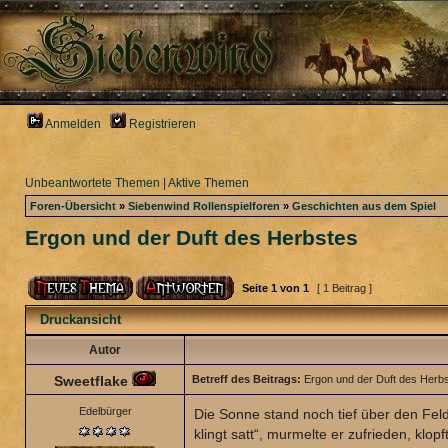
Anmelden
Registrieren
Unbeantwortete Themen
|
Aktive Themen
Foren-Übersicht
»
Siebenwind Rollenspielforen
»
Geschichten aus dem Spiel
Ergon und der Duft des Herbstes
Seite
1
von
1
[ 1 Beitrag ]
Druckansicht
Autor
Sweetflake
Betreff des Beitrags:
Ergon und der Duft des Herb
Edelbürger
Die Sonne stand noch tief über den Fel
klingt satt“, murmelte er zufrieden, klo