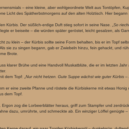
vernensmials – eine kleine, aber wohlgeordnete Welt aus Tontöpfen, Ku
ene Licht des Spätherbstmorgens auf den alten Holztisch. Hier begann se
den Kürbis. Der süßlich-erdige Duft stieg sofort in seine Nase. „
So riech
egte er beiseite – die würden später geröstet, leicht gesalzen, als Garn
icht zu klein – der Kürbis sollte seine Form behalten, bis er im Topf se
s sie zu singen begann, gab er Zwiebeln hinzu, fein gehackt, und rühr
me Brote.
ss klarer Brühe und eine Handvoll Muskatblüte, die er im letzten Jahr
ter.
mit dem Topf: „
Nur nicht hetzen. Gute Suppe wächst wie guter Kürbis –
m er eine zweite Pfanne und röstete die Kürbiskerne mit etwas Honig u
us dem Topf.
. Ergon zog die Lorbeerblätter heraus, griff zum Stampfer und zerdrüc
hne dazu, umrührte, und schmeckte ab. Ein winziger Löffel genügte – 
steten Kerne darauf, ein paar Tropfen Kürbiskernöl – dunkelgrün, duften