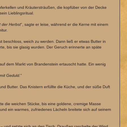
pferkellen und Kräutersträußen, die kopfüber von der Decke
in Lieblingsritual.
t der Herbst
“, sagte er leise, während er die Kerne mit einem
itur.
lbst beschloss, weich zu werden. Dann ließ er etwas Butter in
te, bis sie glasig wurden. Der Geruch erinnerte an späte
 auf dem Markt von Brandenstein ertauscht hatte. Ein wenig
 mit Geduld.
“
nd Butter. Das Knistern erfüllte die Küche, und der süße Duft
kte die weichen Stücke, bis eine goldene, cremige Masse
und ein warmes, zufriedenes Lächeln breitete sich auf seinem
d – und setzte sich an den Tisch. Draußen raschelte der Wind,