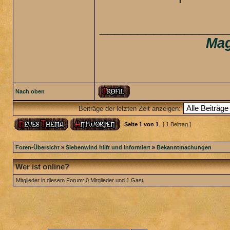
________________
Mag
Nach oben
Beiträge der letzten Zeit anzeigen:
Seite
1
von
1
[ 1 Beitrag ]
Foren-Übersicht
»
Siebenwind hilft und informiert
»
Bekanntmachungen
Wer ist online?
Mitglieder in diesem Forum: 0 Mitglieder und 1 Gast