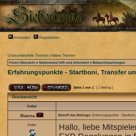
Anmelden
Registrieren
Unbeantwortete Themen
|
Aktive Themen
Foren-Übersicht
»
Siebenwind hilft und informiert
»
Bekanntmachungen
Erfahrungspunkte - Startboni, Transfer 
Seite
1
von
1
[ 1 Beitrag ]
Druckansicht
Autor
Rianna
Betreff des Beitrags:
Erfahrungspunkte - Startboni
Hallo, liebe Mitspiel
Ratler