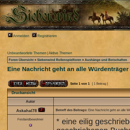
Anmelden
Registrieren
Unbeantwortete Themen
|
Aktive Themen
Foren-Übersicht
»
Siebenwind Rollenspielforen
»
Aushänge und Botschaften
Eine Nachricht geht an alle Würdenträger 
Seite
1
von
1
[ 1 Beitrag ]
Druckansicht
Autor
Askahal78
Betreff des Beitrags:
Eine Nachricht geht an alle W
* eine eilig geschrie
Festlandbewohner