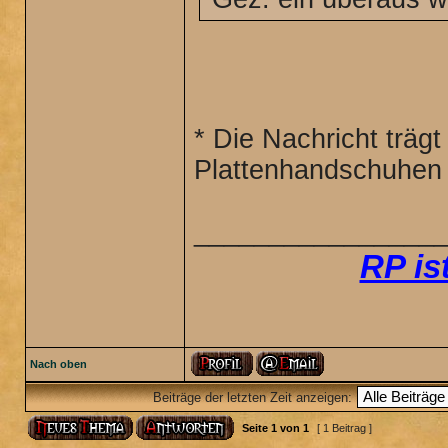
* Die Nachricht trägt
Plattenhandschuhen 
________________
RP is
Nach oben
Beiträge der letzten Zeit anzeigen:
Seite
1
von
1
[ 1 Beitrag ]