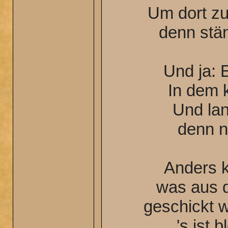
Um dort zu
denn ständ
Und ja: 
In dem 
Und lan
denn n
Anders 
was aus d
geschickt 
's ist 