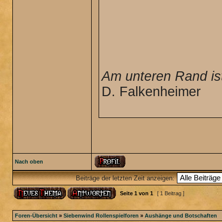
Am unteren Rand ist
D. Falkenheimer
Nach oben
Beiträge der letzten Zeit anzeigen:
Seite
1
von
1
[ 1 Beitrag ]
Foren-Übersicht
»
Siebenwind Rollenspielforen
»
Aushänge und Botschaften