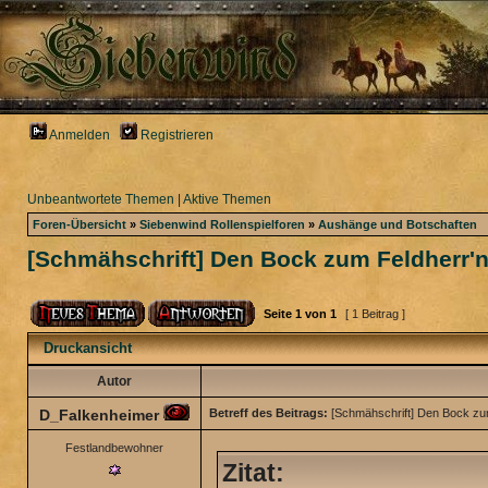
Anmelden
Registrieren
Unbeantwortete Themen
|
Aktive Themen
Foren-Übersicht
»
Siebenwind Rollenspielforen
»
Aushänge und Botschaften
[Schmähschrift] Den Bock zum Feldherr'
Seite
1
von
1
[ 1 Beitrag ]
Druckansicht
Autor
D_Falkenheimer
Betreff des Beitrags:
[Schmähschrift] Den Bock zu
Festlandbewohner
Zitat: