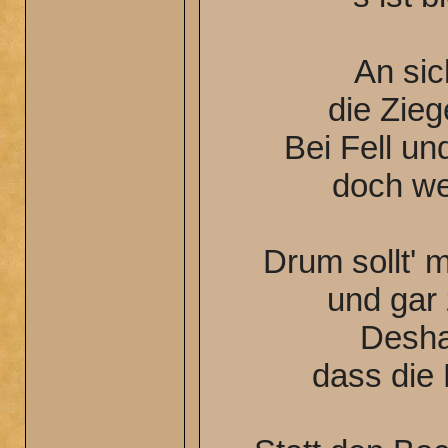
An sic
die Zieg
Bei Fell un
doch we
Drum sollt' 
und gar
Desha
dass die