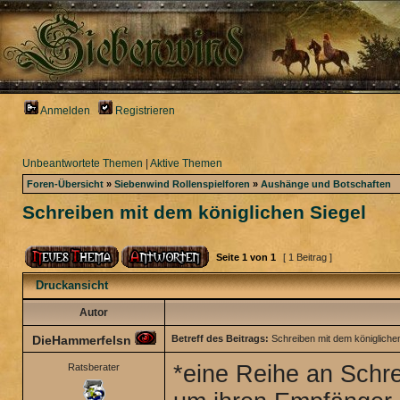
Anmelden
Registrieren
Unbeantwortete Themen
|
Aktive Themen
Foren-Übersicht
»
Siebenwind Rollenspielforen
»
Aushänge und Botschaften
Schreiben mit dem königlichen Siegel
Seite
1
von
1
[ 1 Beitrag ]
Druckansicht
Autor
DieHammerfelsn
Betreff des Beitrags:
Schreiben mit dem königlichen
*eine Reihe an Schr
Ratsberater