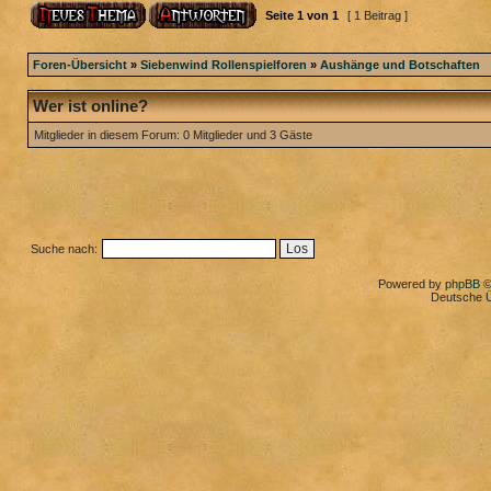
Seite
1
von
1
[ 1 Beitrag ]
Foren-Übersicht
»
Siebenwind Rollenspielforen
»
Aushänge und Botschaften
Wer ist online?
Mitglieder in diesem Forum: 0 Mitglieder und 3 Gäste
Suche nach:
Powered by
phpBB
©
Deutsche 