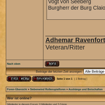
Vogt von Seeberg
Burgherr der Burg Clai
________________
Adhemar Ravenfort
Veteran/Ritter
Nach oben
Beiträge der letzten Zeit anzeigen:
Seite
1
von
1
[ 1 Beitrag ]
Foren-Übersicht
»
Siebenwind Rollenspielforen
»
Aushänge und Botschaften
Wer ist online?
Mitglieder in diesem Forum: 0 Mitglieder und 3 Gäste