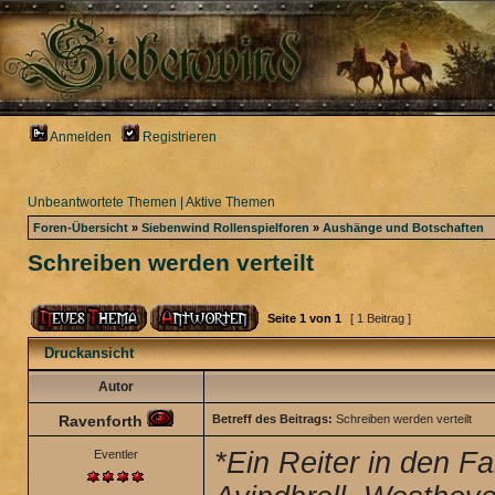
Anmelden
Registrieren
Unbeantwortete Themen
|
Aktive Themen
Foren-Übersicht
»
Siebenwind Rollenspielforen
»
Aushänge und Botschaften
Schreiben werden verteilt
Seite
1
von
1
[ 1 Beitrag ]
Druckansicht
Autor
Ravenforth
Betreff des Beitrags:
Schreiben werden verteilt
*Ein Reiter in den Fa
Eventler