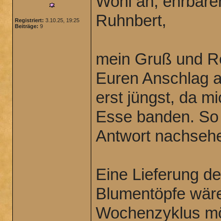
Wohl an, ehrbare
Ruhnbert,
Registriert:
3.10.25, 19:25
Beiträge:
9
mein Gruß und Re
Euren Anschlag am
erst jüngst, da m
Esse banden. So 
Antwort nachseh
Eine Lieferung d
Blumentöpfe wäre
Wochenzyklus mög