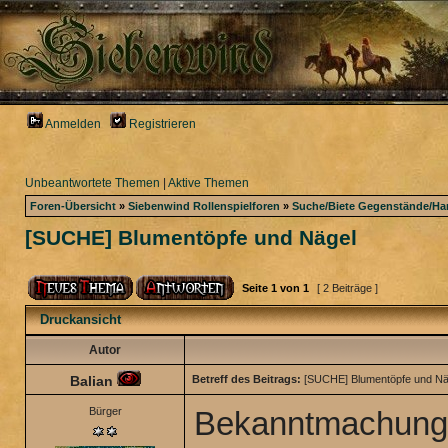
Anmelden
Registrieren
Unbeantwortete Themen
|
Aktive Themen
Foren-Übersicht
»
Siebenwind Rollenspielforen
»
Suche/Biete Gegenstände/Ha
[SUCHE] Blumentöpfe und Nägel
Seite
1
von
1
[ 2 Beiträge ]
Druckansicht
Autor
Balian
Betreff des Beitrags:
[SUCHE] Blumentöpfe und Nä
Bürger
Bekanntmachung