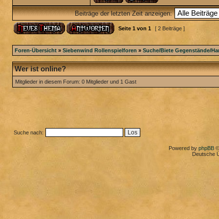
Beiträge der letzten Zeit anzeigen:
Seite
1
von
1
[ 2 Beiträge ]
Foren-Übersicht
»
Siebenwind Rollenspielforen
»
Suche/Biete Gegenstände/Ha
Wer ist online?
Mitglieder in diesem Forum: 0 Mitglieder und 1 Gast
Suche nach:
Powered by
phpBB
©
Deutsche 